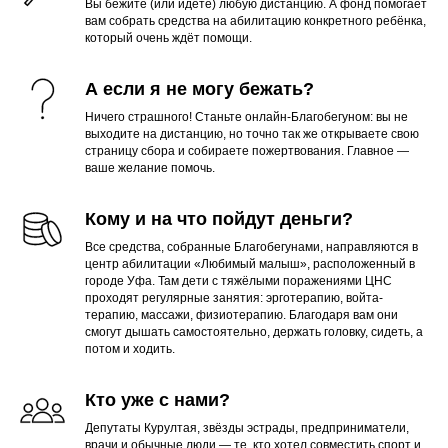
Вы бежите (или идёте) любую дистанцию. А фонд помогает
вам собрать средства на абилитацию конкретного ребёнка,
который очень ждёт помощи.
А если я не могу бежать?
Ничего страшного! Станьте онлайн-Благобегуном: вы не
выходите на дистанцию, но точно так же открываете свою
страницу сбора и собираете пожертвования. Главное —
ваше желание помочь.
Кому и на что пойдут деньги?
Все средства, собранные Благобегунами, направляются в
центр абилитации «Любимый малыш», расположенный в
городе Уфа. Там дети с тяжёлыми поражениями ЦНС
проходят регулярные занятия: эрготерапию, войта-
терапию, массажи, физиотерапию. Благодаря вам они
смогут дышать самостоятельно, держать головку, сидеть, а
потом и ходить.
Кто уже с нами?
Депутаты Курултая, звёзды эстрады, предприниматели,
врачи и обычные люди — те, кто хотел совместить спорт и