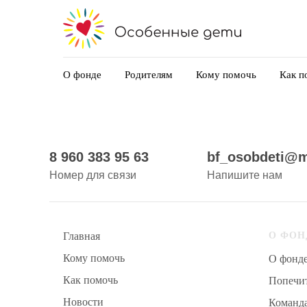
О фонде
Родителям
Кому помочь
Как п
8 960 383 95 63
bf_osobdeti@m
Номер для связи
Напишите нам
Главная
О ФОН
Кому помочь
О фонд
Как помочь
Попечит
Новости
Команд