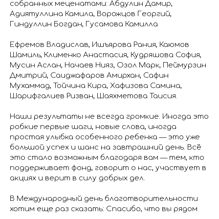
собранных меценатами: Абдулин Дамир,
Адиятуллина Камила, Ворожцов Георгий,
Гиндуллин Богдан, Гусамова Камилла
Ефремов Владислав, Ишъярова Рания, Каюмов
Шамиль, Клименко Анастасия, Кудряшова София,
Мусин Аслан, Начаев Нияз, Озол Марк, Пеймурзин
Дмитрий, Саиджафаров Амирхан, Сафин
Мухаммад, Тойчина Кира, Хафизова Самина,
Шарифгалиев Ризван, Шаяхметова Таисия.
Наши результаты не всегда громкие. Иногда это
робкие первые шаги, новые слова, иногда
простая улыбка особенного ребенка — это уже
большой успех и шанс на завтрашний день. Всё
это стало возможным благодаря вам — тем, кто
поддерживает фонд, говорит о нас, участвует в
акциях и верит в силу добрых дел.
В Международный день благотворительности
хотим еще раз сказать: Спасибо, что вы рядом