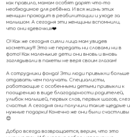
как правило, мамам особят дарят что-то
необходимое для ребёнка. И вся жизнь этих
женщин проходит в реабилитации и уходе за
малышом. А сегодня эти женщины вспомнили,
что они «девочки»❤️
О! Как же сегодня сияли лица мам увидев
косметику!!! Это не передать ни словами ни в
фото! Как маленькие дети они вновь и вновь
заглядывали в пакеты не веря своим глазам!
А сотрудники фонда! Эти люди привыкли больше
отдавать чем получать. Специалисты,
работающие с особенными детьми привыкли к
поощрению в виде благодарности родителей,
улыбок малышей, первых слов, первых шагов, слез
счастья. А сегодня они получили такие щедрые и
нужные подарки! Конечно же они были счастливы
😊
Добро всегда возвращается, верим, что это