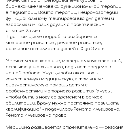
МАМР, автор и преподаватель курсов по
биомеханике человека, функциональной терапии
в педиатрии, Войта-терапии, нейрологопедии,
функциональному тейпированию для детей и
взрослых и многих других с практическим
опытом 25 лет.
В данном цикле подробно разбирается
моторное развитие , речевое развитие,
развитие интеллекта детей с 0 до 3 лет.
“Впечатление хорошие, материал качественный,
есть что узнать нового, ведь нет предела в
нашей работе. Учусь,чтобы оказывать
качественную медицинскую, в том числе
диагностическую помощь детям с
особенностями моторного развития. Учусь ,
чтобы быть в ногу со временем в рамках
абилитации. Врачу нужно постоянно повышать
квалификацию.” - поделилась Рената Ильгизовна.
Рената Ильгизовна права.
Медицина развивается стремительно — сегодня