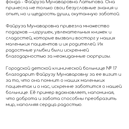
фонда - Файруза Мунаваровна Латыпова. Она
принесла не только свои безусловные знания и
опыт, но и щедрость души, окутанную заботой.
Файруза Мунаваровна привезла множество
подарков —игрушек, увлекательных книжек и
сладостей, которые вызвали восторг у наших
маленьких пациентов и их родителей. Их
радостные улыбки были искренней
благодарностью за неожиданные сюрпризы.
Городской детской клинической больнице № 17
благодарит Файрузу Мунаваровну за ее визит и
за то, что она помнит о наших маленьких
пациентах и о нас, искренне заботится о нашей
больнице. Её пример вдохновляет, напоминая,
что доброта и забота способны преобразить
мир, наполняя сердца радостью.