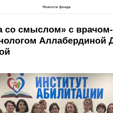
Новости фонда
а со смыслом» с врачом-
нологом Аллабердиной 
ой