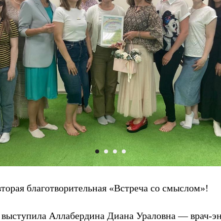
торая благотворительная «Встреча со смыслом»!
выступила Аллабердина Диана Ураловна — врач-эн