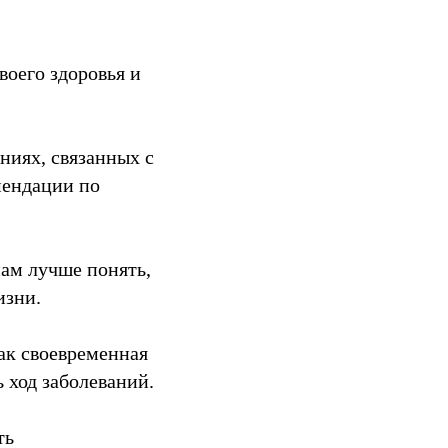
оего здоровья и
ниях, связанных с
мендации по
ам лучше понять,
изни.
ак своевременная
 ход заболеваний.
ть