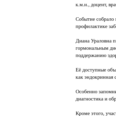
к.м.н., доцент, в
Событие собрало 
профилактике заб
Диана Ураловна п
гормональным дис
поддержанию здор
Её доступные объ
как эндокринная 
Особенно запомни
диагностика и об
Кроме этого, уча