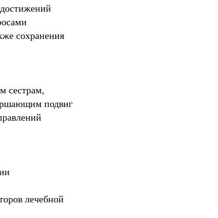
 достижений
росами
кже сохранения
м сестрам,
вершающим подвиг
правлений
гии
кторов лечебной