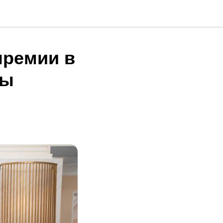
премии в
ны