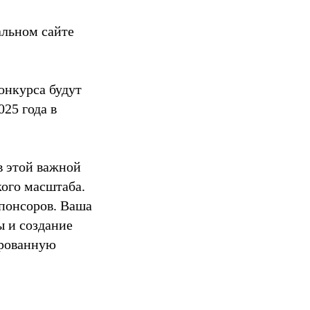
альном сайте
онкурса будут
25 года в
в этой важной
кого масштаба.
понсоров. Ваша
ы и создание
ированную