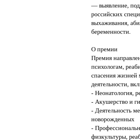
— выявление, под
российских специ
выхаживания, аби
беременности.
О премии
Премия направлен
психологам, реаб
спасения жизней 
деятельности, вк
- Неонатология, р
- Акушерство и ги
- Деятельность м
новорожденных
- Профессиональн
физкультуры, реа