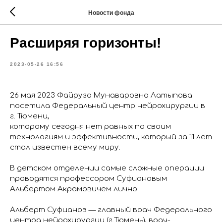
Новости фонда
Расширяя горизонты!
2023-05-26 16:56
26 мая 2023 Файруза Мунаваровна Латыпова
посетила Федеральный центр нейрохирургии в
г. Тюмени,
которому сегодня нет равных по своим
технологиям и эффективности, который за 11 лет
стал известен всему миру.
В детском отделении самые сложные операции
проводятся профессором Суфиановым
Альбертом Акрамовичем лично.
Альберт Суфианов — главный врач Федерального
центра нейрохирургии (г.Тюмень), врач-