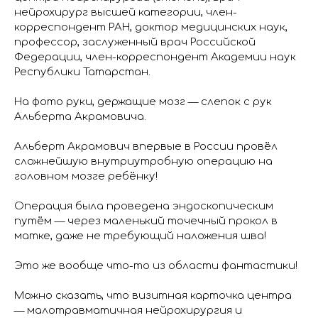
нейрохирург высшей категории, член-
корреспондент РАН, доктор медицинских наук,
профессор, заслуженный врач Российской
Федерации, член-корреспондент Академии наук
Республики Татарстан.
На фото руки, держащие мозг — слепок с рук
Альберта Акрамовича.
Альберт Акрамович впервые в России провёл
сложнейшую внутриутробную операцию на
головном мозге ребёнку!
Операция была проведена эндоскопическим
путём — через маленький точечный прокол в
матке, даже не требующий наложения шва!
Это же вообще что-то из области фантастики!
Можно сказать, что визитная карточка центра
— малотравматичная нейрохирургия и