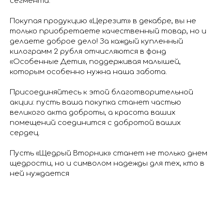
сегмента.
Покупая продукцию «Церезит» в декабре, вы не
только приобретаете качественный товар, но и
делаете доброе дело! За каждый купленный
килограмм 2 рубля отчисляются в фонд
«Особенные Дети», поддерживая малышей,
которым особенно нужна наша забота.
Присоединяйтесь к этой благотворительной
акции: пусть ваша покупка станет частью
великого акта доброты, а красота ваших
помещений соединится с добротой ваших
сердец.
Пусть «Щедрый Вторник» станет не только днем
щедрости, но и символом надежды для тех, кто в
ней нуждается