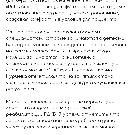
для верхних и нижних конечностей. Компания
«ВиЦыАн» – производит функциональные изделия
облегчающие труд медицинского работника,
создавая комфортные условия для пациента.
Эти товары очень помогают врачам и
специалистам, которые занимаются с детками.
Благодаря матам новорожденные теперь лежат
на теплых матах. Валики выручают, когда
малыши занимаются на животике, а
утяжелители помогают укрепить мышечную
систему малышей. Айгуль Тимерзагитовна
Нуриева отметила, что на занятиях стало
уютнее, а у малышей в конце курса улучшаются
результаты.
Мамочки, которые проходят не первый курс
лечения в отделении медицинской
реабилитации ГДКБ 17, успели отметить, что
заниматься стало намного удобнее, и дети
чувствуют себя увереннее на мягких матах.