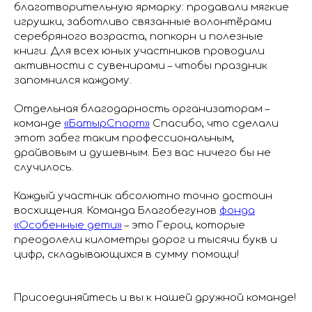
благотворительную ярмарку: продавали мягкие
игрушки, заботливо связанные волонтёрами
серебряного возраста, попкорн и полезные
книги. Для всех юных участников проводили
активности с сувенирами – чтобы праздник
запомнился каждому.
Отдельная благодарность организаторам –
команде
«БатырСпорт»
Спасибо, что сделали
этот забег таким профессиональным,
драйвовым и душевным. Без вас ничего бы не
случилось.
Каждый участник абсолютно точно достоин
восхищения. Команда Благобегунов
фонда
«Особенные дети»
– это Герои, которые
преодолели километры дорог и тысячи букв и
цифр, складывающихся в сумму помощи!
Присоединяйтесь и вы к нашей дружной команде!