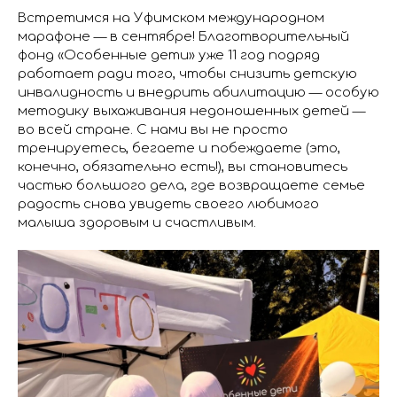
Встретимся на Уфимском международном
марафоне — в сентябре! Благотворительный
фонд «Особенные дети» уже 11 год подряд
работает ради того, чтобы снизить детскую
инвалидность и внедрить абилитацию — особую
методику выхаживания недоношенных детей —
во всей стране. С нами вы не просто
тренируетесь, бегаете и побеждаете (это,
конечно, обязательно есть!), вы становитесь
частью большого дела, где возвращаете семье
радость снова увидеть своего любимого
малыша здоровым и счастливым.