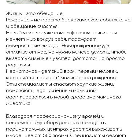
Жизнь – это обещание.
Рождение – не просто биологическое событие, но
и обещание счастья.
Новый человек уже самим фактом появления
меняет мир вокруг себя, порождает
невероятные эмоции. Новорожденному, в
отличие от нас, не нужно ничего делать, чтобы
вызвать сильные чувства, достаточно просто
родиться.
Неонатолог - детский врач, первый человек,
который “встречает” малыша при рождении.
Эти специалисты спасают хрупкие жизни,
помогают недоношенным малышам
адаптироваться в новой среде вне маминого
животика.
Благодаря профессионализму врачей и
современному оборудованию сегодня в
перинатальных центрах удается выхаживать
младенцев от 500 грамм. Специалисты делают