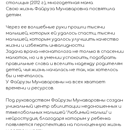
столицы» (2012 г.), многодетная мама.
Свою жизнь Файруза Мунаваровна посвятила
детям.
Через ее волшебные руки прошли тысячи
малышей, которых ей удалось спасти, тысячи
малышей, которым удалось улучшить качество
жизни и избежать инвалидности.
Задача врача-неонатолога не только в спасении
малюток, но и в умении успокоить, подобрать
правильные слова и вселить надежду родителям
детей, чья жизнь началась не так, как хотелось
бы и мечталось.
У Файрузы Мунаваровны на всех хватает
времени и ресурсов.
Под руководством Файрузы Мунаваровны создан
уникальный центр абилитации недоношенных и
тяжелобольных малышей “Любимый малыш” и
нейростудия, благодаря которым у ребенка
появляется перспектива на полноценную жизнь