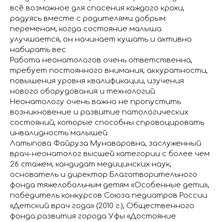
всё возможное для спасения каждого крохи,
радуясь вместе с родителями добрым
переменам, когда состояние малыша
улучшается, он начинает кушать и активно
набирать вес.
Работа неонатологов очень ответственна,
требует постоянного внимания, аккуратности,
повышения уровня квалификации, изучения
нового оборудования и технологий.
Неонатологу очень важно не пропустить
возникновение и развитие патологических
состояний, которые способны спровоцировать
инвалидность малышей.
Латыпова Файруза Мунаваровна, заслуженный
врач-неонатолог высшей категории с более чем
26 стажем, кандидат медицинских наук,
основатель и директор Благотворительного
фонда тяжелобольным детям «Особенные дети»,
победитель конкурсов Союза педиатров России
«Детский врач года» (2010 г.), Общественного
фонда развития города Уфы «Достояние