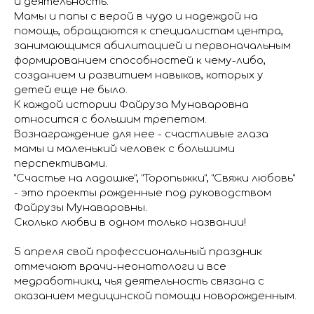
и деятельность.
Мамы и папы с верой в чудо и надеждой на
помощь, обращаются к специалистам центра,
занимающимся абилитацией и первоначальным
формированием способностей к чему-либо,
созданием и развитием навыков, которых у
детей еще не было.
К каждой истории Файруза Мунаваровна
относится с большим трепетом.
Вознаграждение для нее - счастливые глаза
мамы и маленький человек с большими
перспективами.
“Счастье на ладошке”, “Торопыжки”, “Свяжи любовь”
- это проекты рожденные под руководством
Файрузы Мунаваровны.
Сколько любви в одном только названии!
5 апреля свой профессиональный праздник
отмечают врачи-неонатологи и все
медработники, чья деятельность связана с
оказанием медицинской помощи новорожденным.