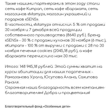
Также нашими партнерами в этом году стали
сеть кафе Kumpan, сеть кафе «Баракат», сеть
магазинов «Матур», магазин украшений и
подарков «SENS».
В частности, «Матур» отчислил 5 % от продажи
30 ноября и 7 декабря всей продукции
собственного производства (8640 руб.). Бренд
«SENS» - 30 % с продажи кулонов 30 ноября (6 тыс.),
«Kumpan» - 100 % от выручки с продажи с 28 по 30
ноября печенья cookies (2045,18 руб.), а кафе
«Баракат» перечислило нам 30 тыс.
Итого: 148 945,18 рублей. Этой суммы хватит на
курсы абилитации для наших подопечных -
Рамазанова Урала, Юсупова Алана, Сахипова
Ранэля .
Огромная наша благодарность всем компаниям-
благотворителям! Добра и процветания!
Благотворительный фонд «Особенные дети»