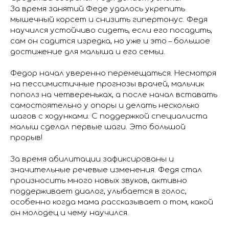
За время занятий Феде удалось укрепить
мышечный корсет и снизить гипертонус. Федя
научился устойчиво сидеть, если его посадить,
сам он садится изредка, но уже и это – большое
достижение для малыша и его семьи.
Федор начал уверенно перемещаться. Несмотря
на пессимистичные прогнозы врачей, мальчик
пополз на четвереньках, а после начал вставать
самостоятельно у опоры и делать несколько
шагов с ходунками. С поддержкой специалиста
малыш сделал первые шаги. Это большой
прорыв!
За время абилитации зафиксированы и
значительные речевые изменения. Федя стал
произносить много новых звуков, активно
поддерживает диалог, улыбается в голос,
особенно когда мама рассказывает о том, какой
он молодец и чему научился.