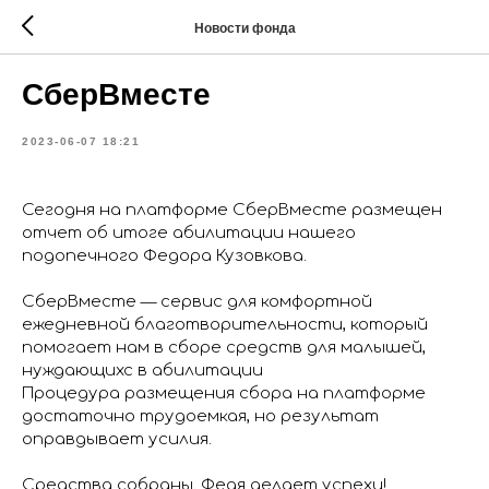
Новости фонда
СберВместе
2023-06-07 18:21
Сегодня на платформе СберВместе размещен
отчет об итоге абилитации нашего
подопечного Федора Кузовкова.
СберВместе — сервис для комфортной
ежедневной благотворительности, который
помогает нам в сборе средств для малышей,
нуждающихс в абилитации
Процедура размещения сбора на платформе
достаточно трудоемкая, но результат
оправдывает усилия.
Средства собраны. Федя делает успехи!